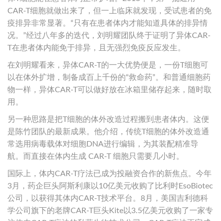
CAR-T细胞就做出来了，但一上临床就发现，受试患者的免
疫排异非常显著。“只有在患者体内才能知道具体的排异情
况。”经过八年多的迭代，刘明耀团队终于证明了异体CAR-
T在患者体内能免于排异，且无强烈免疫反应发生。
在刘明耀看来，异体CAR-T的一大优势便是，一份T细胞可
以在体外扩增，制备成百上千份的“救命药”。和普通细胞药
物一样，异体CAR-T可以做好放在冰箱里储存起来，随时取
用。
另一种思路是把T细胞的体外改造过程搬到患者体内。这便
是陈竹团队的最新成果。他介绍，传统T细胞的体外改造通
常选用病毒载体对细胞DNA进行编辑，为其装配精准导
航。而直接在体内生成 CAR-T 细胞只需要几小时。
国际上，体内CAR-T疗法已成为投融资合作的新焦点。今年
3月，药企巨头阿斯利康以10亿美元收购了比利时EsoBiotec
公司，以获得其体内CAR-T技术平台。8月，美国吉利德科
学公司旗下的老牌CAR-T巨头Kite以3.5亿美元收购了一家专