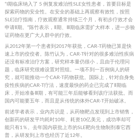
“I期临床纳入了 5 例复发难治性SLE女性患者，首要目标是
探索药物的安全性。在安全的基础上再观察有效性，按照
SLE治疗指南，疗效观察通常持续三个月，有初步疗效才会
申请Ⅱ期。”陈竹表示，Ⅱ期、Ⅲ期临床需扩大样本，进一步验
证药物在更广大人群中的疗效。
从2012年第一个患者到2017年获批，CAR-T药物已算是快
速上市的佼佼者。陈竹认为，CAR-T针对的很多难治性疾病
还没有标准治疗方案，研究样本量仍很小，且由于伦理问
题，临床研究很难设置对照组。一项不到一百例病人的研
究，就可能推动一个CAR-T药物获批。国际上，针对自身免
疫性疾病的CAR-T疗法，速度最快的药企已完成了Ⅱ期临
床，开始准备Ⅲ期，有可能三年后能够看到该疗法获批。而
国内可能要五年，而且是从传统的体外CAR-T开始破冰。
前述学者表示，业内共识是，从药物靶点发现到上市销售，
创新药的研发平均耗时10年、耗资10亿美元，成功率却可
能只有1％。去年国内获批上市的SLE靶向生物制剂泰它西
普，从研发到上市也经历了近12年。