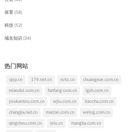
体育 (58)
科技 (52)
域名知识 (34)
热门网站
ujsp.cn
174.net.cn
ezto.cn
chuangxue.com.cn
miaodui.com.cn
fanfang.com.cn
igzh.com.cn
youkantou.com.cn
wjiu.com.cn
liaocha.com.cn
changjia.net.cn
maizan.com.cn
welog.com.cn
qingshou.com.cn
ieiu.cn
mangba.com.cn