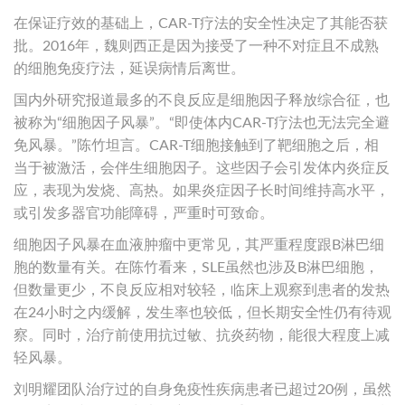
在保证疗效的基础上，CAR-T疗法的安全性决定了其能否获
批。2016年，魏则西正是因为接受了一种不对症且不成熟
的细胞免疫疗法，延误病情后离世。
国内外研究报道最多的不良反应是细胞因子释放综合征，也
被称为“细胞因子风暴”。“即使体内CAR-T疗法也无法完全避
免风暴。”陈竹坦言。CAR-T细胞接触到了靶细胞之后，相
当于被激活，会伴生细胞因子。这些因子会引发体内炎症反
应，表现为发烧、高热。如果炎症因子长时间维持高水平，
或引发多器官功能障碍，严重时可致命。
细胞因子风暴在血液肿瘤中更常见，其严重程度跟B淋巴细
胞的数量有关。在陈竹看来，SLE虽然也涉及B淋巴细胞，
但数量更少，不良反应相对较轻，临床上观察到患者的发热
在24小时之内缓解，发生率也较低，但长期安全性仍有待观
察。同时，治疗前使用抗过敏、抗炎药物，能很大程度上减
轻风暴。
刘明耀团队治疗过的自身免疫性疾病患者已超过20例，虽然