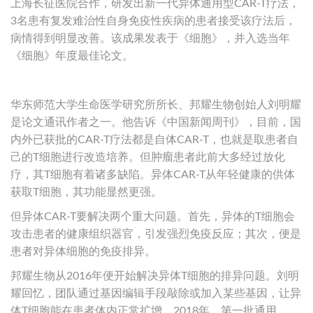
上海长征医院合作，研发出新一代异体通用型CAR-T疗法，
3名患有复发难治性自身免疫性疾病的患者接受该疗法后，
病情得到明显改善。该成果发表于《细胞》，并入选当年
《细胞》年度最佳论文。
华东师范大学生命医学研究所所长、邦耀生物创始人刘明耀
是论文通讯作者之一。他告诉《中国新闻周刊》，目前，国
内外已获批的CAR-T疗法都是自体CAR-T，也就是取患者自
己的T细胞进行改造培养。但肿瘤患者此前大多经过放化
疗，其T细胞有着诸多缺陷。异体CAR-T从年轻健康的供体
获取T细胞，其功能显然更强。
但异体CAR-T要解决两个重大问题。首先，异体的T细胞会
攻击患者的健康组织器官，引发强烈免疫反应；其次，便是
患者对异体细胞的免疫排异。
邦耀生物从2016年便开始解决异体T细胞的排异问题。刘明
耀回忆，团队通过基因编辑手段敲除或加入某些基因，让异
体T细胞能在患者体内正常扩增。2018年，第一批通用