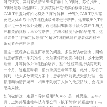
研究证实，其能有效清除组织脏器中的B细胞。陈竹指出，
B细胞清除得越彻底，疾病获得长期缓解的概率就越大。
CAR-T细胞为何如此有效？陈竹解释，传统的CAR-T疗法需
要把人体血液中的T细胞抽取出来进行培养。这些取出的T细
胞经过一系列体外处理，通过基因编辑等手段令其产生与抗
癌相关的抗原，再经过培养、扩增和检测后回输给患者。这
些装备了“肿瘤定位导航”的超级T细胞就能在患者体内精准
识别并杀伤癌细胞。
但这一流程存在着显而易见的问题。多位受访者指出，回输
前患者要做一系列准备，比如要停用免疫抑制剂，减小激素
剂量，并等待体外T细胞的培养。整个过程可能持续两周到
一个月。这也意味着，部分重病患者等不起。此外，陈竹了
解到，绝大多数研究方案中，患者治疗前要接受预处理，包
括用药物清扫淋巴，相当于削弱了人体的免疫防线，会增加
感染风险。
如何破解这一难题？异体通用型CAR-T是一种思路。去年7
月，上海邦耀生物科技有限公司（以下简称“邦耀生物”）与