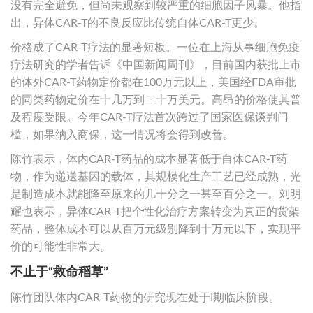
没有完全避免，但尚未观察到较严重的细胞因子风暴。他指
出，异体CAR-T的不良反应比传统自体CAR-T更少。
价格成了CAR-T疗法的显著短板。一位在上海从事细胞免疫
疗法研究的学者告诉《中国新闻周刊》，目前国内获批上市
的体外CAR-T药物定价都在100万元以上，美国经FDA审批
的同类药物定价在十几万到二十万美元。高昂的价格使其普
及程度受限。今年CAR-T疗法首次跨过了国家医保谈判门
槛，如果纳入商保，这一情况将会得到改善。
陈竹表示，体内CAR-T药品的成本显著低于自体CAR-T药
物，作为递送基因的载体，其规模化生产工艺已经成熟，光
是制造成本就能降至原来的几十分之一甚至百分之一。刘明
耀也表示，异体CAR-T把个性化治疗方案转变为真正的货架
药品，整体成本可以从百万元级别降到十万元以下，实现平
价的可能性非常大。
不止于“救命稻草”
陈竹团队体内CAR-T药物的研究现在处于I期临床阶段。