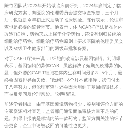
陈竹团队从2023年开始做临床前研究，2024年底制定了临
床研究方案，向医院的伦理委员会提交审查报告，三个月
后，也就是今年初正式启动了临床试验。陈竹表示，伦理审
查也是必要的监管环节。他表示，体内CAR-T疗法是在体内
改造T细胞，药物形式上属于化学药物，还没有划归传统的
细胞治疗药物。细胞治疗药物原则上要求医院的伦理委员会
以及省级卫生健康部门的两级审批和备案。
对于CAR-T疗法来说，T细胞的改造涉及基因编辑。刘明耀
表示，基因编辑的异体CAR-T虽然解决了短期免疫排异的问
题，但外源的CAR-T细胞在体内生存时间最多3—6个月，最
终会因被排异而失效。“做到3—6个月不被排异，我们付出
了八年努力，但伦理审查时还会因为用到了基因编辑技术，
而被反复问及伦理风险。”刘明耀说。
前述学者指出，由于基因编辑药物很少，鉴别和评价方面的
专家资源相对匮乏，监管部门通常面临审核力量不足的问
题。如果申报的是领域内第一款药物，监管方面关注的细节
会更多，企业申请被驳回的可能性也更大。