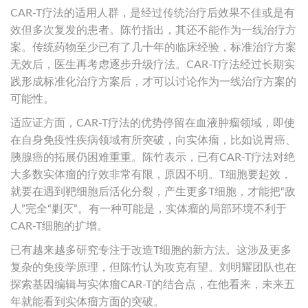
CAR-T疗法的适用人群，是经过传统治疗后效果不佳或是有
效但多次复发的患者。陈竹指出，其还不能作为一线治疗方
案。传统药物至少已有了几十年的临床经验，标准治疗方案
无效后，医生再考虑逐步升级疗法。CAR-T疗法经过长期实
践形成标准化治疗方案后，才可以讨论作为一线治疗方案的
可能性。
适应证方面，CAR-T疗法的优势停留在血液肿瘤领域，即使
在自身免疫性疾病领域有所突破，向实体瘤，比如说胃癌、
胰腺癌的拓展仍困难重重。陈竹表示，已有CAR-T疗法对绝
大多数实体瘤的疗效非常有限，原因不明。T细胞要起效，
就要在遇到靶细胞后活化分裂，产生更多T细胞，才能把“敌
人”完全“剿灭”。有一种可能是，实体瘤的局部环境不利于
CAR-T细胞的扩增。
已有越来越多研究专注于改造T细胞的新方法。这涉及更多
复杂的免疫学原理，但陈竹认为攻克有望。刘明耀团队也在
探索基因编辑与实体瘤CAR-T的结合点，在他看来，未来五
年就能看到实体瘤方面的突破。