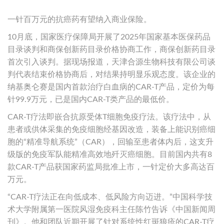
一针百万元的抗癌药有望纳入商业保险。
10月底，国家医疗保障局开展了2025年国家基本医保药品
目录谈判和商保创新药目录价格协商工作，商保创新药目录
首次引入谈判。据现场报道，天津合源生物科技有限公司谈
判代表结束价格协商后，对结果持明显乐观态度。该企业的
纳基奥仑赛是国内首款治疗白血病的CAR-T产品，定价为每
针99.9万元，已是国内CAR-T类产品的最低价。
CAR-T疗法即嵌合抗原受体T细胞免疫疗法。该疗法中，从
患者或供体采集的免疫细胞经基因改造，装备上能识别癌细
胞的“精准导航系统”（CAR），回输至患者体内后，这支升
级版的免疫军队能精准高效地歼灭癌细胞。目前国内共有8
款CAR-T产品获国家药监局批准上市，一针定价大多高达百
万元。
“CAR-T疗法正在向低成本、低风险方向迈进。”中国科学技
术大学附属第一医院风湿免疫科主任陈竹告诉《中国新闻周
刊》。他和团队近期开展了针对系统性红斑狼疮的CAR-T疗