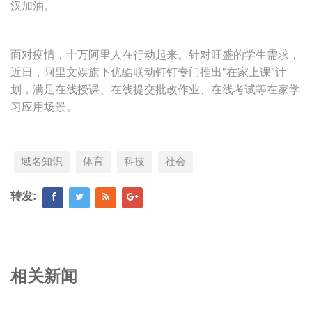
汉加油。
面对疫情，十万阿里人在行动起来。针对旺盛的学生需求，
近日，阿里文娱旗下优酷联动钉钉专门推出“在家上课”计
划，满足在线授课、在线提交批改作业、在线考试等在家学
习应用场景。
域名知识
体育
科技
社会
转发:
相关新闻