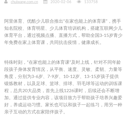
chuiwang.com.cn
2020-02-06
133758
阿里体育、优酷少儿联合推出“在家也能上的体育课”，携手
知名院校、体育明星、少儿体育培训机构，搭建互联网少儿
体育平台，通过视频点播、直播方式，帮助全国3-15岁青少
年免费在家上体育课，共同抗击疫情，健康成长。
特殊时刻，“在家也能上的体育课”及时上线，针对不同年龄
段孩子身体发育情况，从平衡、速度、灵敏、柔韧、力量等
角度，分别为3-6岁、7-9岁、10-12岁、13-15岁孩子提供
锻炼教材，以及足球、篮球、排球、羽毛球等运动的训练课
程，总共20大品类，首先上线1226课时，后续还会不断增
加。通过提供专业内容，该项目致力于帮助孩子培养兴趣爱
好，养成运动习惯。家长也可以和孩子一起练习，用另一种
亲子互动的方式在家陪伴孩子。