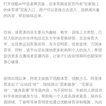
打开优酷APP或者网页版，在体育频道首页均有“在家能上
的体育课”页面入口，用户可以直接点击进入，选择感兴趣
的内容，即刻操练起来。
目前，体育课内容主要分为趣味、教学、训练三大类型，已
经入驻的合作伙伴包括北京大学体育教研部、北京体育大
学、女排奥运冠军惠若琪、东方启明星、优肯篮球、万国体
育等。同时，该平台还在接纳更多机构和个人的加入，希望
提供更多点播或者直播内容，让孩子们在疫情期间也能保持
身心健康。
疫情出现以来，阿里文娱旗下优酷体育、优酷少儿、阿里体
育发起了“运动战“疫””，陆续推出“居家健身”、“宅家运
动”、“健身直播”等专题内容，为不同性别、年龄的人群提供
科学有效的健身方法，帮助每一个人提高身体素质，保持乐
观情绪。丁俊晖等体育明星也通过优酷体育录制视频，为武