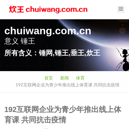
Toggl
Navig
chuiwang.com.cn
意义
锤王
所有含义：锤网,锤王,垂王,炊王
首页
新闻
体育
192互联网企业为青少年推出线上体育课 共同抗击疫情
192互联网企业为青少年推出线上体
育课 共同抗击疫情