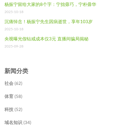
杨振宁留给大家的8个字：宁拙毋巧，宁朴毋华
2025-10-18
沉痛悼念！杨振宁先生因病逝世，享年103岁
2025-10-18
央视曝光假钻戒成本仅3元 直播间骗局揭秘
2025-09-28
新闻分类
社会 (62)
体育 (58)
科技 (52)
域名知识 (34)